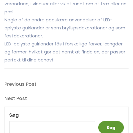
verandaen, i vinduer eller viklet rundt om et træ eller en
pæl.
Nogle af de andre populære anvendelser af LED-
oplyste guirlander er som bryllupsdekorationer og som
festdekorationer.
LED-belyste guirlander fås i forskellige farver, længder
og former, hvilket gør det nemt at finde en, der passer
perfekt til dine behov!
Indlægsnavigation
Previous
Previous Post
Post
Next
Next Post
Post
Søg
Søg