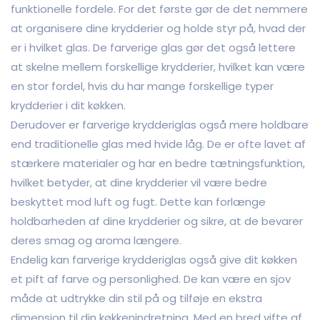
funktionelle fordele. For det første gør de det nemmere
at organisere dine krydderier og holde styr på, hvad der
er i hvilket glas. De farverige glas gør det også lettere
at skelne mellem forskellige krydderier, hvilket kan være
en stor fordel, hvis du har mange forskellige typer
krydderier i dit køkken.
Derudover er farverige krydderiglas også mere holdbare
end traditionelle glas med hvide låg. De er ofte lavet af
stærkere materialer og har en bedre tætningsfunktion,
hvilket betyder, at dine krydderier vil være bedre
beskyttet mod luft og fugt. Dette kan forlænge
holdbarheden af dine krydderier og sikre, at de bevarer
deres smag og aroma længere.
Endelig kan farverige krydderiglas også give dit køkken
et pift af farve og personlighed. De kan være en sjov
måde at udtrykke din stil på og tilføje en ekstra
dimension til din køkkenindretning. Med en bred vifte af