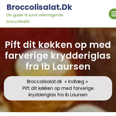
Skip
Broccolisalat.dk
to
content
Din guide til sund velsmagende
broccolisalat
Pift dit køkken op med
farverige krydderiglas
fra Ib Laursen
»
»
Broccolisalat.dk
Indlæg
Pift dit køkken op med farverige
krydderiglas fra Ib Laursen