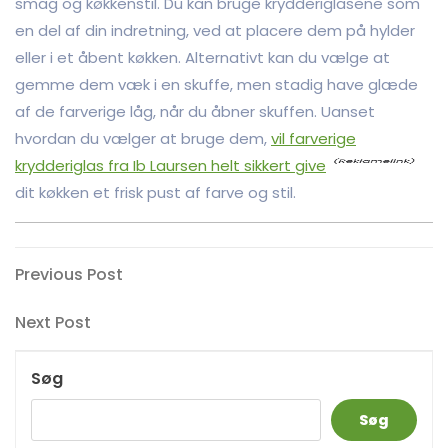
smag og køkkenstil. Du kan bruge krydderiglasene som
en del af din indretning, ved at placere dem på hylder
eller i et åbent køkken. Alternativt kan du vælge at
gemme dem væk i en skuffe, men stadig have glæde
af de farverige låg, når du åbner skuffen. Uanset
hvordan du vælger at bruge dem,
vil farverige
krydderiglas fra Ib Laursen helt sikkert give
dit køkken et frisk pust af farve og stil.
Indlægsnavigation
Previous
Previous Post
Post
Next
Next Post
Post
Søg
Søg