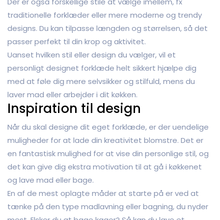
Der er også forskellige stile at vælge imellem, fx
traditionelle forklæder eller mere moderne og trendy
designs. Du kan tilpasse længden og størrelsen, så det
passer perfekt til din krop og aktivitet.
Uanset hvilken stil eller design du vælger, vil et
personligt designet forklæde helt sikkert hjælpe dig
med at føle dig mere selvsikker og stilfuld, mens du
laver mad eller arbejder i dit køkken.
Inspiration til design
Når du skal designe dit eget forklæde, er der uendelige
muligheder for at lade din kreativitet blomstre. Det er
en fantastisk mulighed for at vise din personlige stil, og
det kan give dig ekstra motivation til at gå i køkkenet
og lave mad eller bage.
En af de mest oplagte måder at starte på er ved at
tænke på den type madlavning eller bagning, du nyder
mest. Elsker du at bage kager? Så kan du lave et