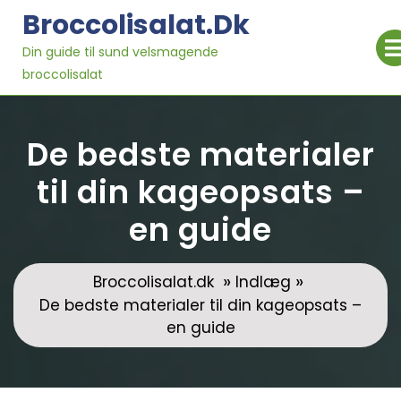
Skip
Broccolisalat.dk
to
content
Din guide til sund velsmagende
broccolisalat
De bedste materialer
til din kageopsats –
en guide
»
»
Broccolisalat.dk
Indlæg
De bedste materialer til din kageopsats –
en guide