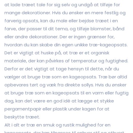
at lade træet tale for sig selv og undgå at tilføje for
mange dekorationer. Hvis du ønsker en mere festlig og
farverig opsats, kan du male eller bejdse træet i en
farve, der passer til dit tema, og tilføje blomster, bånd
eller andre dekorationer. Der er ingen grænser for,
hvordan du kan skabe din egen unikke træ-kageopsats.
Det er vigtigt at huske på, at træ er et organisk
materiale, der kan påvirkes af temperatur og fugtighed.
Derfor er det vigtigt at tage hensyn til dette, når du
vælger at bruge træ som en kageopsats. Træ bør altid
opbevares tørt og væk fra direkte sollys. Hvis du ønsker
at bruge træ som en kageopsats til en varm eller fugtig
dag, kan det være en god idé at lægge et stykke
pergamentpapir eller plastik under kagen for at
beskytte træet.
Alt i alt er træ en smuk og rustik mulighed for en
kageopsats, der kan tilpasses til enhver stil og ethvert