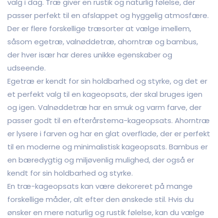
valg i dag. Træ giver en rustik og naturlig følelse, der
passer perfekt til en afslappet og hyggelig atmosfære.
Der er flere forskellige træsorter at vælge imellem,
såsom egetræ, valnøddetræ, ahorntræ og bambus,
der hver især har deres unikke egenskaber og
udseende.
Egetræ er kendt for sin holdbarhed og styrke, og det er
et perfekt valg til en kageopsats, der skal bruges igen
og igen. Valnøddetræ har en smuk og varm farve, der
passer godt til en efterårstema-kageopsats. Ahorntræ
er lysere i farven og har en glat overflade, der er perfekt
til en moderne og minimalistisk kageopsats. Bambus er
en bæredygtig og miljøvenlig mulighed, der også er
kendt for sin holdbarhed og styrke.
En træ-kageopsats kan være dekoreret på mange
forskellige måder, alt efter den ønskede stil. Hvis du
ønsker en mere naturlig og rustik følelse, kan du vælge