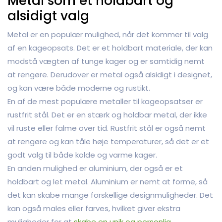
Metal som et holdbart og
alsidigt valg
Metal er en populær mulighed, når det kommer til valg
af en kageopsats. Det er et holdbart materiale, der kan
modstå vægten af tunge kager og er samtidig nemt
at rengøre. Derudover er metal også alsidigt i designet,
og kan være både moderne og rustikt.
En af de mest populære metaller til kageopsatser er
rustfrit stål. Det er en stærk og holdbar metal, der ikke
vil ruste eller falme over tid. Rustfrit stål er også nemt
at rengøre og kan tåle høje temperaturer, så det er et
godt valg til både kolde og varme kager.
En anden mulighed er aluminium, der også er et
holdbart og let metal. Aluminium er nemt at forme, så
det kan skabe mange forskellige designmuligheder. Det
kan også males eller farves, hvilket giver ekstra
muligheder for at
skabe en unik og personlig